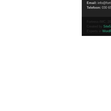
Email:
info@fort
Telefoon:
030 6
Fortress-IMC, 2
Created by
Site
Experts in
WordP