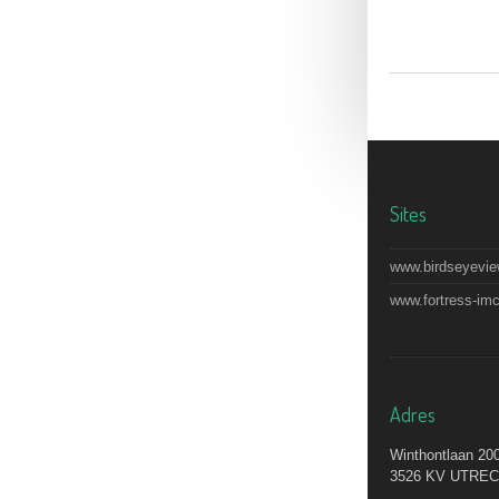
Sites
www.birdseyevie
www.fortress-im
Adres
Winthontlaan 20
3526 KV UTRE